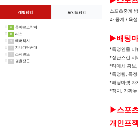
▶
스포츠
스포츠중계 방
레벨랭킹
포인트랭킹
라 중계 / 욕설
옹야르코딱쥐
10
리스
10
▶배팅마
에버리치
9
지나가던꼰대
*특정인물 비
7
스피릿또
7
*장난스런 시
권율장군
7
*타매체 홍보
*특정팀, 특
*배팅마켓 자
*정치, 가짜
▶스포츠
개인프젝