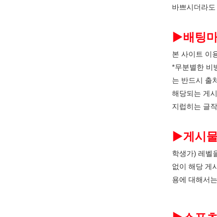
바쁘시더라도 
▶
배팅마
본 사이트 이
*무분별한 비
는 반드시 출
해당되는 게시
지럽히는 글작
▶
게시물
학생가) 레벨
없이 해당 게
용에 대해서는