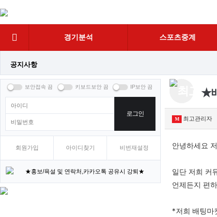
상
단
네
경기분석
스포츠중계
비
공지사항
★배
로그인
최고관리자
M
안녕하세요 저
회원가입
아이디찾기
비번재설정
★홍보/욕설 및 연락처,카카오톡 공유시 강퇴★
일단 저희 커
★배팅마켓 활동 규칙 및 규정 안내★
언제든지 편하
*저희 배팅마