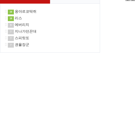
옹야르코딱쥐
10
리스
10
에버리치
9
지나가던꼰대
7
스피릿또
7
권율장군
7