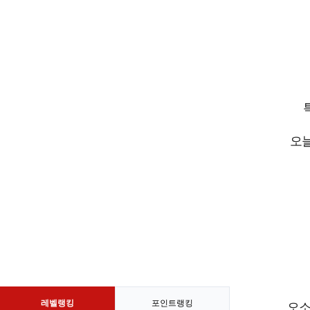
오늘
레벨랭킹
포인트랭킹
오소