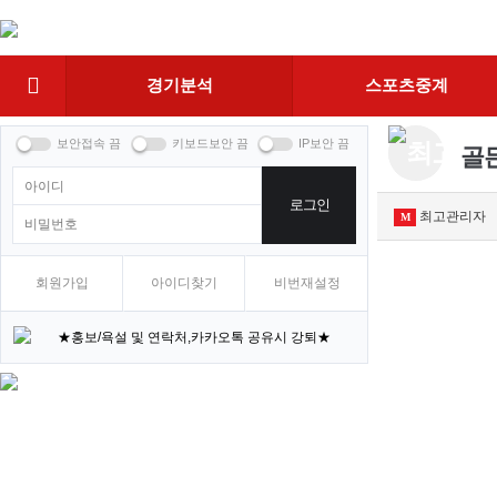
상
단
네
경기분석
스포츠중계
비
골든
로그인
최고관리자
M
회원가입
아이디찾기
비번재설정
★홍보/욕설 및 연락처,카카오톡 공유시 강퇴★
★배팅마켓 활동 규칙 및 규정 안내★