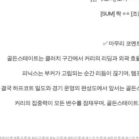
[SUM] 짝 ⭐⭐ [조
✅ 마무리 코멘
골든스테이트는 클러치 구간에서 커리의 리딩과 외곽 효율
피닉스는 부커가 고립되는 순간 리듬이 끊기며, 템포
결국 하프코트 밀도와 경기 운영의 완성도에서 앞서는 골든
커리의 집중력이 모든 변수를 잠재우며, 골든스테이트
팅마켓 #축구중계 #야구중계 #농구중계 #하키중계 #스포츠중계 #무료중계 #스포츠무료중계 