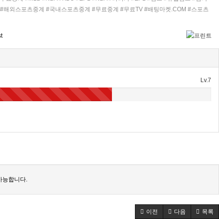
V #해외스포츠중계 #국내스포츠중계 #무료중계 #무료TV #배팅마켓.COM #스포츠
Lv.7
가능합니다.
이전
다음
목록