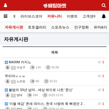
스포츠중계
라이브스코어
커뮤니티
이벤트
고객센터
자유게시판
토토갤러리
스포츠뉴스
안구정화
유머&이
자유게시판
제목
MAXIM 카지노
1
수성구
116
02.08
1
뚜리야ㅜㅜㅠ
1
노또밍
90
02.01
2
불법의 33년 넘어...세상 밖으로 나온 '문신'
1
명태
160
2025.12.01
3
'이별 예감' 폰세·와이스, 한국 사랑에 푹 빠졌던 2…
1