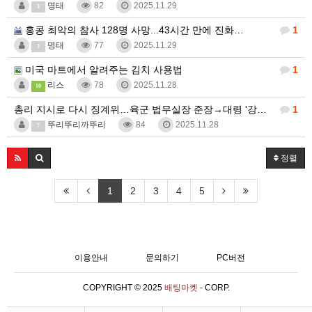
명태
82
2025.11.29
3
홍콩 최악의 참사 128명 사망...43시간 만에 진화…
1
명태
77
2025.11.29
3
미국 마트에서 알려주는 김치 사용법
1
리스
78
2025.11.28
10
총리 지시로 다시 징계위…육군 법무실장 준장→대령 '강…
1
뚜리뚜리까뚜리
84
2025.11.28
7
정렬
1
2
3
4
5
이용안내
문의하기
PC버전
COPYRIGHT © 2025
배팅마켓
- CORP.