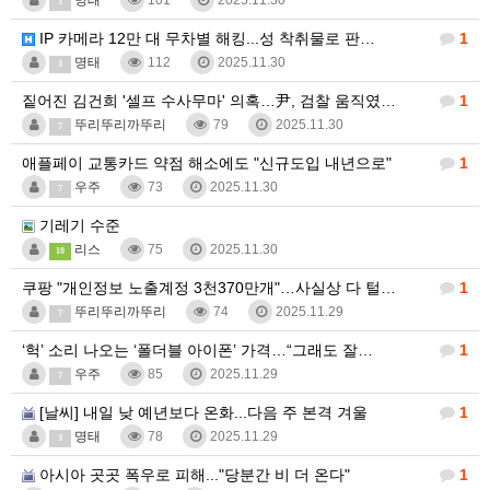
명태
101
2025.11.30
3
IP 카메라 12만 대 무차별 해킹...성 착취물로 판…
1
명태
112
2025.11.30
3
짙어진 김건희 '셀프 수사무마' 의혹…尹, 검찰 움직였…
1
뚜리뚜리까뚜리
79
2025.11.30
7
애플페이 교통카드 약점 해소에도 "신규도입 내년으로"
1
우주
73
2025.11.30
7
기레기 수준
리스
75
2025.11.30
10
쿠팡 "개인정보 노출계정 3천370만개"…사실상 다 털…
1
뚜리뚜리까뚜리
74
2025.11.29
7
‘헉’ 소리 나오는 ‘폴더블 아이폰’ 가격…“그래도 잘…
1
우주
85
2025.11.29
7
[날씨] 내일 낮 예년보다 온화...다음 주 본격 겨울
1
명태
78
2025.11.29
3
아시아 곳곳 폭우로 피해..."당분간 비 더 온다"
1