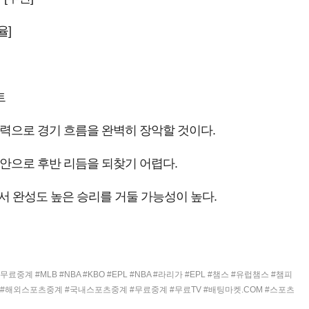
율]
트
력으로 경기 흐름을 완벽히 장악할 것이다.
안으로 후반 리듬을 되찾기 어렵다.
서 완성도 높은 승리를 거둘 가능성이 높다.
#MLB #NBA #KBO #EPL #NBA #라리가 #EPL #챔스 #유럽챔스 #챔피
V #해외스포츠중계 #국내스포츠중계 #무료중계 #무료TV #배팅마켓.COM #스포츠