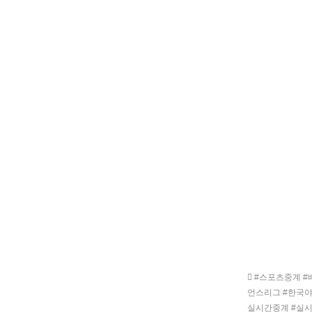
#스포츠중계 #배
언스리그 #한국야
실시간중계 #실