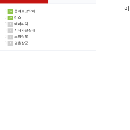
이
옹야르코딱쥐
10
리스
10
에버리치
9
지나가던꼰대
7
스피릿또
7
권율장군
7