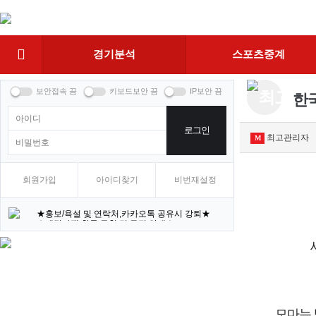
상
단
네
경기분석
스포츠중계
비
한국
로그인
최고관리자
M
회원가입
아이디찾기
비번재설정
★홍보/욕설 및 연락처,카카오톡 공유시 강퇴★
★배팅마켓 활동 규칙 및 규정 안내★
모마는 