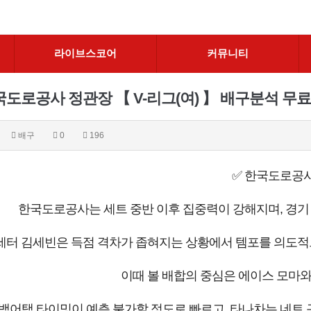
라이브스코어
커뮤니티
도로공사 정관장 【 V-리그(여) 】 배구분석 무료중계 
배구
0
196
✅ 한국도로공
한국도로공사는 세트 중반 이후 집중력이 강해지며, 경기
세터 김세빈은 득점 격차가 좁혀지는 상황에서 템포를 의도적
이때 볼 배합의 중심은 에이스 모마
백어택 타이밍이 예측 불가할 정도로 빠르고, 타나차는 네트 