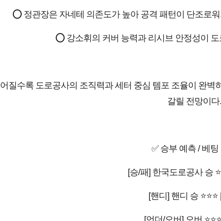
⭕ 정관장은 자네테 의존도가 높아 공격 패턴이 단조로워
⭕ 강소휘의 커버 능력과 리시브 안정성이 
 길어질수록 도로공사의 조직력과 세터 중심 템포 조율이 완벽히
갈릴 전망이다
✅ 승부 예측 / 베팅
[승/패] 한국도로공사 승 ⭐
[핸디] 핸디 승 ⭐⭐⭐ 
[언더/오버] 오버 ⭐⭐⭐